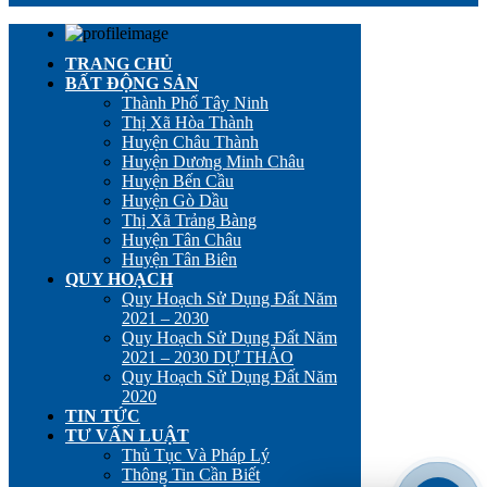
TRANG CHỦ
BẤT ĐỘNG SẢN
Thành Phố Tây Ninh
Thị Xã Hòa Thành
Huyện Châu Thành
Huyện Dương Minh Châu
Huyện Bến Cầu
Huyện Gò Dầu
Thị Xã Trảng Bàng
Huyện Tân Châu
Huyện Tân Biên
QUY HOẠCH
Quy Hoạch Sử Dụng Đất Năm
2021 – 2030
Quy Hoạch Sử Dụng Đất Năm
2021 – 2030 DỰ THẢO
Quy Hoạch Sử Dụng Đất Năm
2020
TIN TỨC
TƯ VẤN LUẬT
Thủ Tục Và Pháp Lý
Thông Tin Cần Biết