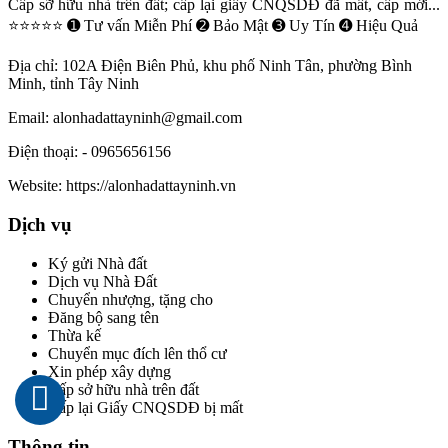
Cấp sỡ hữu nhà trên đất; cấp lại giấy CNQSDĐ đã mất, cấp mới...
⭐⭐⭐⭐⭐ ➊ Tư vấn Miễn Phí ➋ Bảo Mật ➌ Uy Tín ➍ Hiệu Quả
Địa chỉ:
102A Điện Biên Phủ, khu phố Ninh Tân, phường Bình
Minh, tỉnh Tây Ninh
Email:
alonhadattayninh@gmail.com
Điện thoại:
- 0965656156
Website:
https://alonhadattayninh.vn
Dịch vụ
Ký gửi Nhà đất
Dịch vụ Nhà Đất
Chuyển nhượng, tặng cho
Đăng bộ sang tên
Thừa kế
Chuyển mục đích lên thổ cư
Xin phép xây dựng
Cấp sở hữu nhà trên đất
Cấp lại Giấy CNQSDĐ bị mất
Thông tin