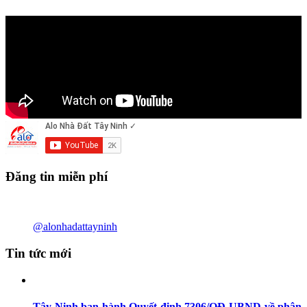
Đăng tin miễn phí
@alonhadattayninh
Tin tức mới
Tây Ninh ban hành Quyết định 7306/QĐ-UBND về phân