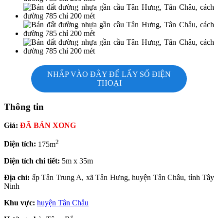
NHẤP VÀO ĐÂY ĐỂ LẤY SỐ ĐIỆN
THOẠI
Thông tin
Giá:
ĐÃ BÁN XONG
2
Diện tích:
175m
Diện tích chi tiết:
5m x 35m
Địa chỉ:
ấp Tân Trung A, xã Tân Hưng, huyện Tân Châu, tỉnh Tây
Ninh
Khu vực:
huyện Tân Châu