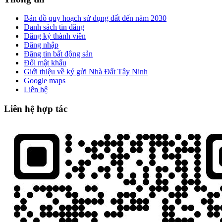
Bản đồ quy hoạch sử dụng đất đến năm 2030
Danh sách tin đăng
Đăng ký thành viên
Đăng nhập
Đăng tin bất động sản
Đổi mật khẩu
Giới thiệu về ký gửi Nhà Đất Tây Ninh
Google maps
Liên hệ
Liên hệ hợp tác