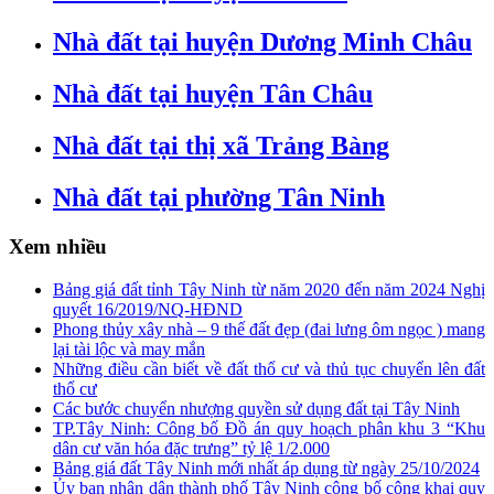
Nhà đất tại huyện Dương Minh Châu
Nhà đất tại huyện Tân Châu
Nhà đất tại thị xã Trảng Bàng
Nhà đất tại phường Tân Ninh
Xem nhiều
Bảng giá đất tỉnh Tây Ninh từ năm 2020 đến năm 2024 Nghị
quyết 16/2019/NQ-HĐND
Phong thủy xây nhà – 9 thế đất đẹp (đai lưng ôm ngọc ) mang
lại tài lộc và may mắn
Những điều cần biết về đất thổ cư và thủ tục chuyển lên đất
thổ cư
Các bước chuyển nhượng quyền sử dụng đất tại Tây Ninh
TP.Tây Ninh: Công bố Đồ án quy hoạch phân khu 3 “Khu
dân cư văn hóa đặc trưng” tỷ lệ 1/2.000
Bảng giá đất Tây Ninh mới nhất áp dụng từ ngày 25/10/2024
Ủy ban nhân dân thành phố Tây Ninh công bố công khai quy