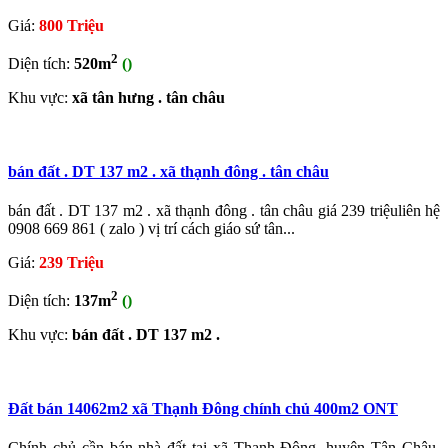
Giá:
800 Triệu
2
Diện tích:
520m
()
Khu vực:
xã tân hưng . tân châu
bán đất . DT 137 m2 . xã thạnh đông . tân châu
bán đất . DT 137 m2 . xã thạnh đông . tân châu giá 239 triệuliên hệ
0908 669 861 ( zalo ) vị trí cách giáo sứ tân...
Giá:
239 Triệu
2
Diện tích:
137m
()
Khu vực:
bán đất . DT 137 m2 .
Đất bán 14062m2 xã Thạnh Đông chính chủ 400m2 ONT
Chính chủ cần bán nhà đất tại xã Thạnh Đông, huyện Tân Châu,