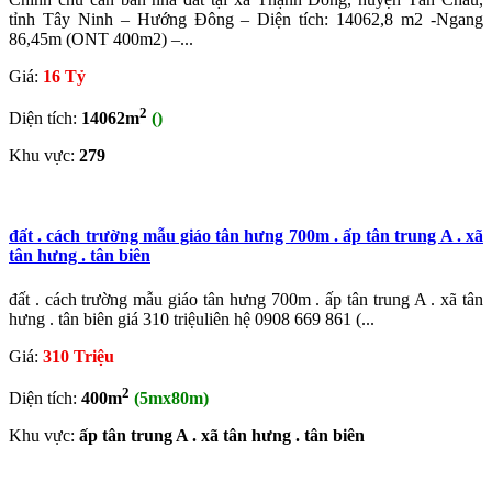
tỉnh Tây Ninh – Hướng Đông – Diện tích: 14062,8 m2 -Ngang
86,45m (ONT 400m2) –...
Giá:
16 Tỷ
2
Diện tích:
14062m
()
Khu vực:
279
đất . cách trường mẫu giáo tân hưng 700m . ấp tân trung A . xã
tân hưng . tân biên
đất . cách trường mẫu giáo tân hưng 700m . ấp tân trung A . xã tân
hưng . tân biên giá 310 triệuliên hệ 0908 669 861 (...
Giá:
310 Triệu
2
Diện tích:
400m
(5mx80m)
Khu vực:
ấp tân trung A . xã tân hưng . tân biên