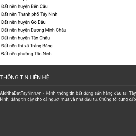
Đất nền huyện Bến Cầu
Đất nền Thành phố Tây Ninh
Đất nền huyện Gò Dầu
Đất nền huyện Dương Minh Châu
Đất nền huyện Tân Châu
Đất nền thị xã Trảng Bàng
Đất nền phường Tân Ninh
THÔNG TIN LIÊN HỆ
AloNhaDatTayNinh.vn - Kênh thông tin bất động sản hàng đầu tại Tây
Ninh, đáng tin cậy cho cả người mua và nhà đầu tư. Chúng tôi cung cấp
dữ liệu đa dạng về các loại hình bất động sản, giúp bạn dễ dàng tìm thấy
lựa chọn phù hợp nhất. Đăng tin miễn phí. Ngoài ra, chúng tôi còn hỗ trợ
trọn gói các dịch vụ pháp lý để mọi giao dịch trở nên an tâm và thuận lợi:
công chứng sang tên, đăng bộ, đo đạc tách thửa, chuyển thổ cư, chuyển
nhượng, mua bán, tặng cho, thừa kế, di chúc gia hạn, đính chính, cập
nhập thông tin sau sáp nhập. Cấp sỡ hữu nhà trên đất; cấp lại giấy