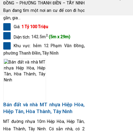
ĐỒNG – PHƯỜNG THANH ĐIỀN – TÂY NINH
Bạn đang tìm một nơi an cư để con đi học
gần, gia...
Giá:
1 Tỷ 100 Triệu
2
Diện tích:
142.5m
(5m x 29m)
Khu vực:
hẻm 12 Phạm Văn Đồng,
phường Thanh Điền, Tây Ninh
Bán đất và nhà MT nhựa Hiệp Hòa,
Hiệp Tân, Hòa Thành, Tây Ninh
MT đường nhựa 10m Hiệp Hòa, Hiệp Tân,
Hòa Thành, Tây Ninh. Có sẵn nhà, có 2