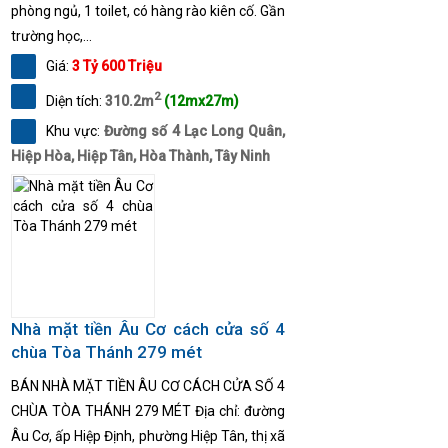
phòng ngủ, 1 toilet, có hàng rào kiên cố. Gần
trường học,...
Giá:
3 Tỷ 600 Triệu
2
Diện tích:
310.2m
(12mx27m)
Khu vực:
Đường số 4 Lạc Long Quân,
Hiệp Hòa, Hiệp Tân, Hòa Thành, Tây Ninh
Nhà mặt tiền Âu Cơ cách cửa số 4
chùa Tòa Thánh 279 mét
BÁN NHÀ MẶT TIỀN ÂU CƠ CÁCH CỬA SỐ 4
CHÙA TÒA THÁNH 279 MÉT Địa chỉ: đường
Âu Cơ, ấp Hiệp Định, phường Hiệp Tân, thị xã