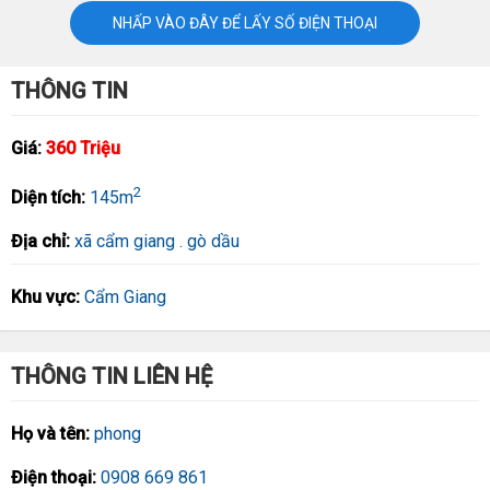
NHẤP VÀO ĐÂY ĐỂ LẤY SỐ ĐIỆN THOẠI
THÔNG TIN
Giá:
360 Triệu
2
Diện tích:
145m
Địa chỉ:
xã cẩm giang . gò dầu
Khu vực:
Cẩm Giang
THÔNG TIN LIÊN HỆ
Họ và tên:
phong
Điện thoại:
0908 669 861