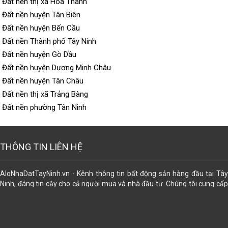
Đất nền thị xã Hòa Thành
Đất nền huyện Tân Biên
Đất nền huyện Bến Cầu
Đất nền Thành phố Tây Ninh
Đất nền huyện Gò Dầu
Đất nền huyện Dương Minh Châu
Đất nền huyện Tân Châu
Đất nền thị xã Trảng Bàng
Đất nền phường Tân Ninh
THÔNG TIN LIÊN HỆ
AloNhaDatTayNinh.vn - Kênh thông tin bất động sản hàng đầu tại Tây
Ninh, đáng tin cậy cho cả người mua và nhà đầu tư. Chúng tôi cung cấp
dữ liệu đa dạng về các loại hình bất động sản, giúp bạn dễ dàng tìm thấy
lựa chọn phù hợp nhất. Đăng tin miễn phí. Ngoài ra, chúng tôi còn hỗ trợ
trọn gói các dịch vụ pháp lý để mọi giao dịch trở nên an tâm và thuận lợi:
công chứng sang tên, đăng bộ, đo đạc tách thửa, chuyển thổ cư, chuyển