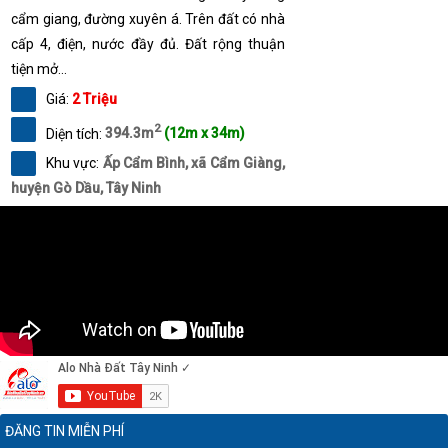
cẩm giang, đường xuyên á. Trên đất có nhà
cấp 4, điện, nước đầy đủ. Đất rộng thuận
tiện mở...
Giá:
2 Triệu
2
Diện tích:
394.3m
(12m x 34m)
Khu vực:
Ấp Cẩm Bình, xã Cẩm Giàng,
huyện Gò Dầu, Tây Ninh
ĐĂNG TIN MIỄN PHÍ