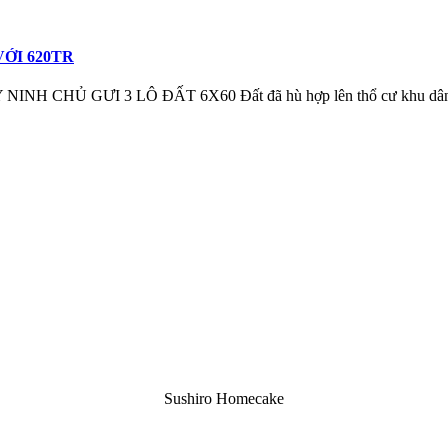
ỚI 620TR
HỦ GƯI 3 LÔ ĐẤT 6X60 Đất đã hù hợp lên thổ cư khu dân c
Sushiro Homecake