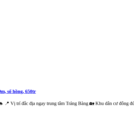
m, sổ hồng, 650tr
í đắc địa ngay trung tâm Trảng Bàng 🏡 Khu dân cư đông đúc, 