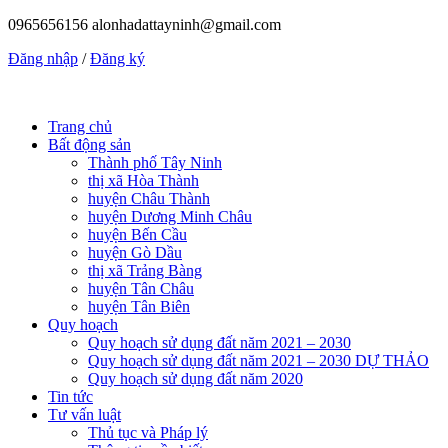
0965656156
alonhadattayninh@gmail.com
Đăng nhập
/
Đăng ký
Trang chủ
Bất động sản
Thành phố Tây Ninh
thị xã Hòa Thành
huyện Châu Thành
huyện Dương Minh Châu
huyện Bến Cầu
huyện Gò Dầu
thị xã Trảng Bàng
huyện Tân Châu
huyện Tân Biên
Quy hoạch
Quy hoạch sử dụng đất năm 2021 – 2030
Quy hoạch sử dụng đất năm 2021 – 2030 DỰ THẢO
Quy hoạch sử dụng đất năm 2020
Tin tức
Tư vấn luật
Thủ tục và Pháp lý