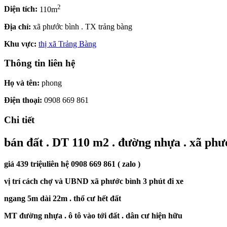
2
Diện tích:
110m
Địa chỉ:
xã phước bình . TX trảng bàng
Khu vực:
thị xã Trảng Bàng
Thông tin liên hệ
Họ và tên:
phong
Điện thoại:
0908 669 861
Chi tiết
bán đất . DT 110 m2 . đường nhựa . xã phư
giá 439 triệu
liên hệ 0908 669 861 ( zalo )
vị trí cách chợ và UBND xã phước bình 3 phút đi xe
ngang 5m dài 22m . thổ cư hết đất
MT đường nhựa . ô tô vào tới đất . dân cư hiện hữu