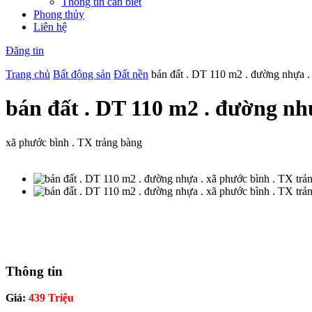
Thông tin cần biết
Phong thủy
Liên hệ
Đăng tin
Trang chủ
Bất động sản
Đất nền
bán đất . DT 110 m2 . đường nhựa .
bán đất . DT 110 m2 . đường nh
xã phước bình . TX trảng bàng
Thông tin
Giá:
439 Triệu