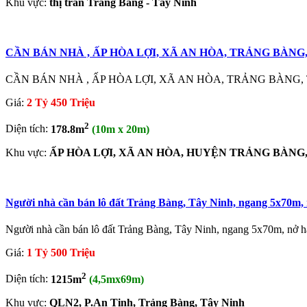
Khu vực:
thị trấn Trảng Bàng - Tây Ninh
CẦN BÁN NHÀ , ẤP HÒA LỢI, XÃ AN HÒA, TRẢNG BÀNG
CẦN BÁN NHÀ , ẤP HÒA LỢI, XÃ AN HÒA, TRẢNG BÀNG, TÂY 
Giá:
2 Tỷ 450 Triệu
2
Diện tích:
178.8m
(10m x 20m)
Khu vực:
ẤP HÒA LỢI, XÃ AN HÒA, HUYỆN TRẢNG BÀNG,
Người nhà cần bán lô đất Trảng Bàng, Tây Ninh, ngang 5x70m,
Người nhà cần bán lô đất Trảng Bàng, Tây Ninh, ngang 5x70m, nở h
Giá:
1 Tỷ 500 Triệu
2
Diện tích:
1215m
(4,5mx69m)
Khu vực:
QLN2, P.An Tịnh, Trảng Bàng, Tây Ninh