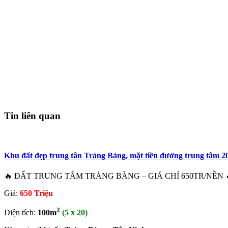
Tin liên quan
Khu đất đẹp trung tân Trảng Bảng, mặt tiền đường trung tâm 20
🔥 ĐẤT TRUNG TÂM TRẢNG BÀNG – GIÁ CHỈ 650TR/NỀN 🔥 📍 Vị tr
Giá:
650 Triệu
2
Diện tích:
100m
(5 x 20)