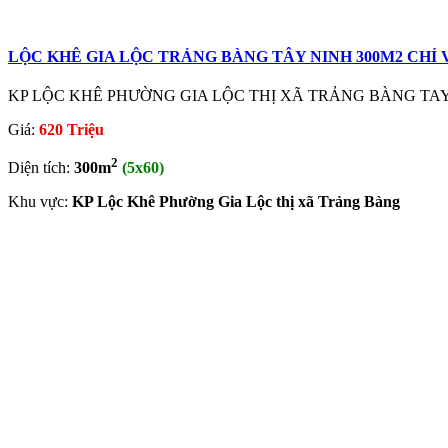
LỘC KHÊ GIA LỘC TRẢNG BÀNG TÂY NINH 300M2 CHỈ V
KP LỘC KHÊ PHƯỜNG GIA LỘC THỊ XÃ TRẢNG BÀNG TAY NINH C
Giá:
620 Triệu
2
Diện tích:
300m
(5x60)
Khu vực:
KP Lộc Khê Phường Gia Lộc thị xã Trảng Bàng