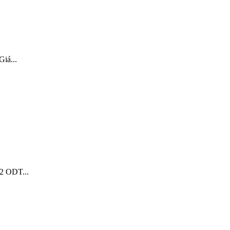
iá...
m2 ODT...