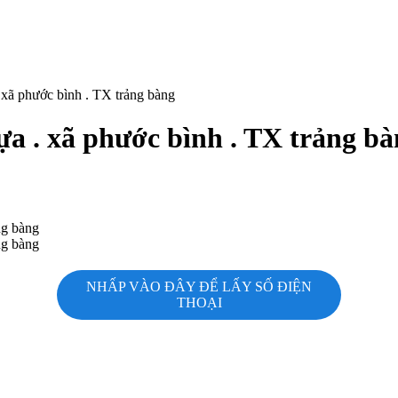
 xã phước bình . TX trảng bàng
ựa . xã phước bình . TX trảng b
NHẤP VÀO ĐÂY ĐỂ LẤY SỐ ĐIỆN
THOẠI