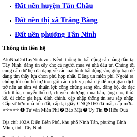
Đất nền huyện Tân Châu
Đất nền thị xã Trảng Bàng
Đất nền phường Tân Ninh
Thông tin liên hệ
AloNhaDatTayNinh.vn - Kênh thông tin bất động sản hàng đầu tại
Tây Ninh, đáng tin cậy cho cả người mua và nhà đầu tư. Chúng tôi
cung cấp dữ liệu đa dạng về các loại hình bất động sản, giúp bạn dễ
dàng tìm thấy lựa chọn phù hợp nhất. Đăng tin miễn phí. Ngoài ra,
chúng tôi còn hỗ trợ trọn gói các dịch vụ pháp lý để mọi giao dịch
trở nên an tâm và thuận lợi: công chứng sang tên, đăng bộ, đo đạc
tách thửa, chuyển thổ cư, chuyển nhượng, mua bán, tặng cho, thừa
kế, di chúc gia hạn, đính chính, cập nhập thông tin sau sáp nhập.
Cấp sỡ hữu nhà trên đất; cấp lại giấy CNQSDĐ đã mất, cấp mới...
⭐⭐⭐⭐⭐ ➊ Tư vấn Miễn Phí ➋ Bảo Mật ➌ Uy Tín ➍ Hiệu Quả
Địa chỉ:
102A Điện Biên Phủ, khu phố Ninh Tân, phường Bình
Minh, tỉnh Tây Ninh