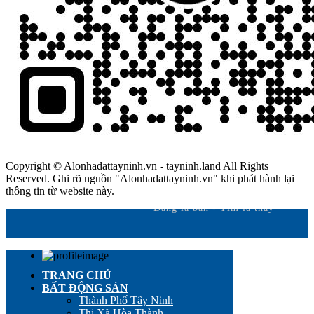
Copyright © Alonhadattayninh.vn - tayninh.land All Rights
Reserved. Ghi rõ nguồn "Alonhadattayninh.vn" khi phát hành lại
thông tin từ website này.
Đăng là bán - Tìm là thấy
TRANG CHỦ
BẤT ĐỘNG SẢN
Thành Phố Tây Ninh
Thị Xã Hòa Thành