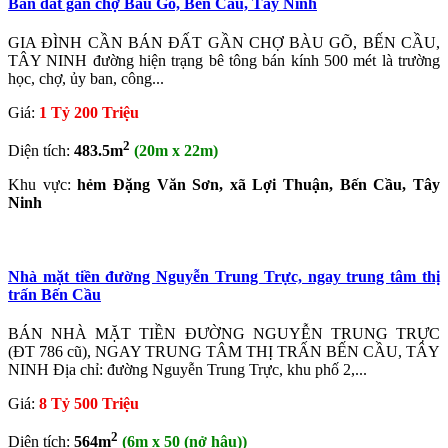
Bán đất gần chợ Bàu Gõ, Bến Cầu, Tây Ninh
GIA ĐÌNH CẦN BÁN ĐẤT GẦN CHỢ BÀU GÕ, BẾN CẦU,
TÂY NINH đường hiện trạng bê tông bán kính 500 mét là trường
học, chợ, ủy ban, công...
Giá:
1 Tỷ 200 Triệu
2
Diện tích:
483.5m
(20m x 22m)
Khu vực:
hẻm Đặng Văn Sơn, xã Lợi Thuận, Bến Cầu, Tây
Ninh
Nhà mặt tiền đường Nguyễn Trung Trực, ngay trung tâm thị
trấn Bến Cầu
BÁN NHÀ MẶT TIỀN ĐƯỜNG NGUYỄN TRUNG TRỰC
(ĐT 786 cũ), NGAY TRUNG TÂM THỊ TRẤN BẾN CẦU, TÂY
NINH Địa chỉ: đường Nguyễn Trung Trực, khu phố 2,...
Giá:
8 Tỷ 500 Triệu
2
Diện tích:
564m
(6m x 50 (nở hậu))