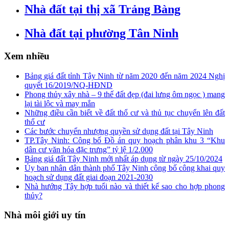
Nhà đất tại thị xã Trảng Bàng
Nhà đất tại phường Tân Ninh
Xem nhiều
Bảng giá đất tỉnh Tây Ninh từ năm 2020 đến năm 2024 Nghị
quyết 16/2019/NQ-HĐND
Phong thủy xây nhà – 9 thế đất đẹp (đai lưng ôm ngọc ) mang
lại tài lộc và may mắn
Những điều cần biết về đất thổ cư và thủ tục chuyển lên đất
thổ cư
Các bước chuyển nhượng quyền sử dụng đất tại Tây Ninh
TP.Tây Ninh: Công bố Đồ án quy hoạch phân khu 3 “Khu
dân cư văn hóa đặc trưng” tỷ lệ 1/2.000
Bảng giá đất Tây Ninh mới nhất áp dụng từ ngày 25/10/2024
Ủy ban nhân dân thành phố Tây Ninh công bố công khai quy
hoạch sử dụng đất giai đoạn 2021-2030
Nhà hướng Tây hợp tuổi nào và thiết kế sao cho hợp phong
thủy?
Nhà môi giới uy tín