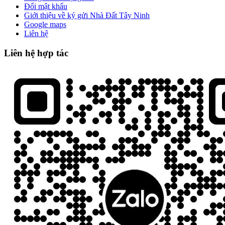
Đổi mật khẩu
Giới thiệu về ký gửi Nhà Đất Tây Ninh
Google maps
Liên hệ
Liên hệ hợp tác