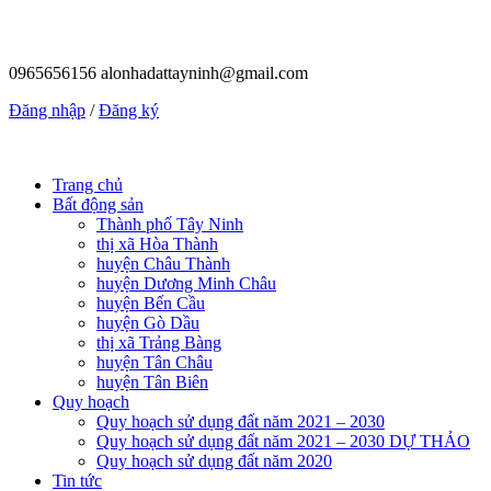
0965656156
alonhadattayninh@gmail.com
Đăng nhập
/
Đăng ký
Trang chủ
Bất động sản
Thành phố Tây Ninh
thị xã Hòa Thành
huyện Châu Thành
huyện Dương Minh Châu
huyện Bến Cầu
huyện Gò Dầu
thị xã Trảng Bàng
huyện Tân Châu
huyện Tân Biên
Quy hoạch
Quy hoạch sử dụng đất năm 2021 – 2030
Quy hoạch sử dụng đất năm 2021 – 2030 DỰ THẢO
Quy hoạch sử dụng đất năm 2020
Tin tức