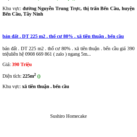
Khu vực:
đường Nguyễn Trung Trực, thị trấn Bến Cầu, huyện
Bến Cầu, Tây Ninh
bán đất . DT 225 m2 . thổ cư 80% . xã tiên thuận . bến cầu
bán đất . DT 225 m2 . thổ cư 80% . xã tiên thuận . bến cầu giá 390
triệuliên hệ 0908 669 861 ( zalo ) ngang 5m...
Giá:
390 Triệu
2
Diện tích:
225m
()
Khu vực:
xã tiên thuận . bến cầu
Sushiro Homecake