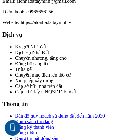
Email:
alonhadattayninh@gmail.com
Điện thoại:
- 0965656156
Website:
https://alonhadattayninh.vn
Dịch vụ
Ký gửi Nhà đất
Dịch vụ Nhà Đất
Chuyển nhượng, tặng cho
Đăng bộ sang tên
Thừa kế
Chuyển mục đích lên thổ cư
Xin phép xây dựng
Cấp sở hữu nhà trên đất
Cấp lại Giấy CNQSDĐ bị mất
Thông tin
Bản đồ quy hoạch sử dụng đất đến năm 2030
Danh sách tin đăng
Đăng ký thành viên
Đăng nhập
Đăng tin bất động sản