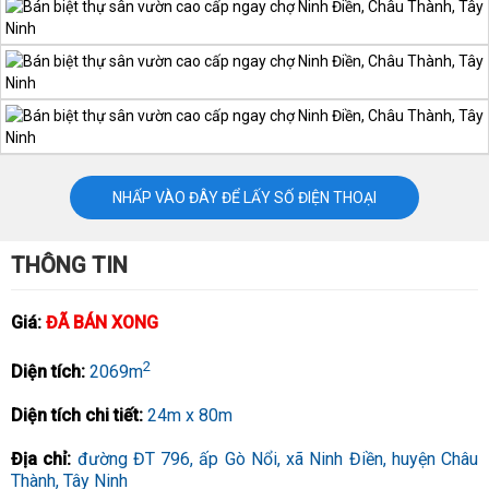
NHẤP VÀO ĐÂY ĐỂ LẤY SỐ ĐIỆN THOẠI
THÔNG TIN
Giá:
ĐÃ BÁN XONG
2
Diện tích:
2069m
Diện tích chi tiết:
24m x 80m
Địa chỉ:
đường ĐT 796, ấp Gò Nổi, xã Ninh Điền, huyện Châu
Thành, Tây Ninh