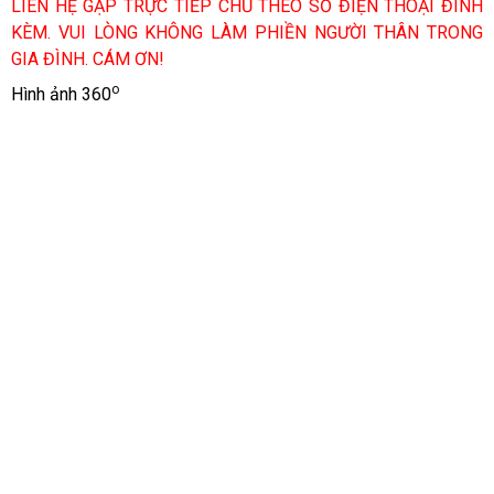
LIÊN HỆ GẶP TRỰC TIẾP CHỦ THEO SỐ ĐIỆN THOẠI ĐÍNH
KÈM. VUI LÒNG KHÔNG LÀM PHIỀN NGƯỜI THÂN TRONG
GIA ĐÌNH. CÁM ƠN!
o
Hình ảnh 360