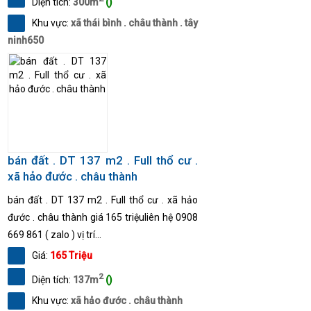
Diện tích:
300m
()
Khu vực:
xã thái bình . châu thành . tây
ninh650
bán đất . DT 137 m2 . Full thổ cư .
xã hảo đước . châu thành
bán đất . DT 137 m2 . Full thổ cư . xã hảo
đước . châu thành giá 165 triệuliên hệ 0908
669 861 ( zalo ) vị trí...
Giá:
165 Triệu
2
Diện tích:
137m
()
Khu vực:
xã hảo đước . châu thành