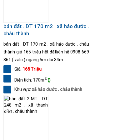
bán đất . DT 170 m2 . xã hảo đước .
châu thành
bán đất . DT 170 m2 . xã hảo đước . châu
thành giá 165 triệu hết đấtliên hệ 0908 669
861 ( zalo ) ngang 5m dài 34m...
Giá:
165 Triệu
2
Diện tích:
170m
()
Khu vực:
xã hảo đước . châu thành