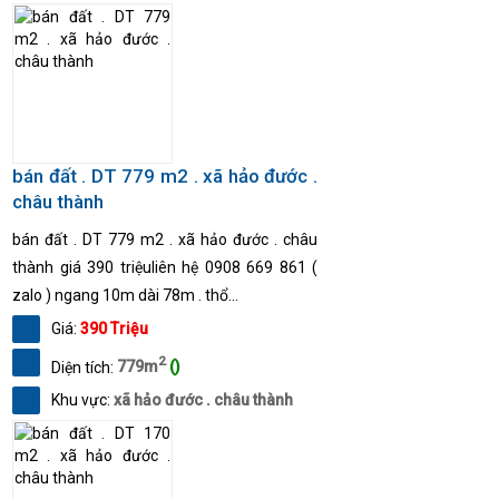
bán đất . DT 779 m2 . xã hảo đước .
châu thành
bán đất . DT 779 m2 . xã hảo đước . châu
thành giá 390 triệuliên hệ 0908 669 861 (
zalo ) ngang 10m dài 78m . thổ...
Giá:
390 Triệu
2
Diện tích:
779m
()
Khu vực:
xã hảo đước . châu thành