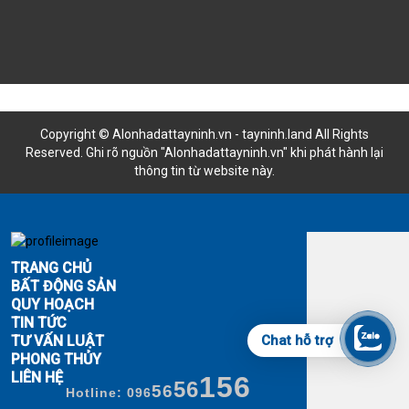
Copyright © Alonhadattayninh.vn - tayninh.land All Rights
Reserved. Ghi rõ nguồn "Alonhadattayninh.vn" khi phát hành lại
thông tin từ website này.
Đăng là bán - Tìm là thấy
TRANG CHỦ
BẤT ĐỘNG SẢN
QUY HOẠCH
TIN TỨC
TƯ VẤN LUẬT
Chat hỗ trợ
PHONG THỦY
LIÊN HỆ
156
56
56
Hotline: 096