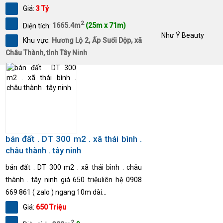
Giá:
3 Tỷ
2
Diện tích:
1665.4m
(25m x 71m)
Như Ý Beauty
Khu vực:
Hương Lộ 2, Ấp Suối Dộp, xã
Châu Thành, tỉnh Tây Ninh
bán đất . DT 300 m2 . xã thái bình .
châu thành . tây ninh
bán đất . DT 300 m2 . xã thái bình . châu
thành . tây ninh giá 650 triệuliên hệ 0908
669 861 ( zalo ) ngang 10m dài...
Giá:
650 Triệu
2