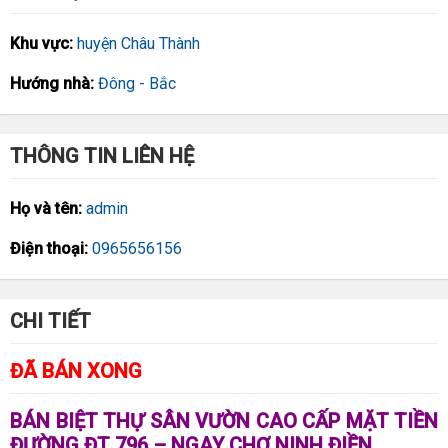
Khu vực:
huyện Châu Thành
Hướng nhà:
Đông - Bắc
THÔNG TIN LIÊN HỆ
Họ và tên:
admin
Điện thoại:
0965656156
CHI TIẾT
ĐÃ BÁN XONG
BÁN BIỆT THỰ SÂN VƯỜN CAO CẤP MẶT TIỀN
ĐƯỜNG ĐT 796 – NGAY CHỢ NINH ĐIỀN