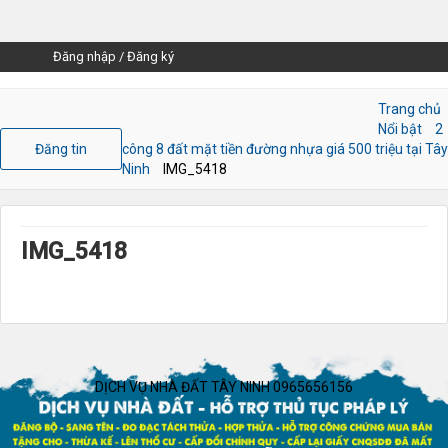
Đăng nhập
/
Đăng ký
Trang chủ
Nổi bật
2
Đăng tin
công 8 đất mặt tiền đường nhựa giá 500 triệu tại Tây
Ninh
IMG_5418
IMG_5418
DỊCH VỤ NHÀ ĐẤT TÂY NINH 0965656156