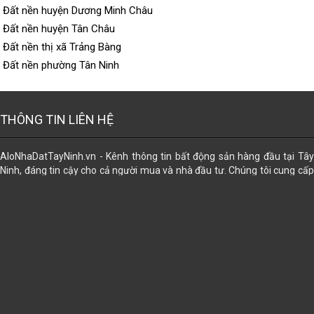
Đất nền huyện Dương Minh Châu
Đất nền huyện Tân Châu
Đất nền thị xã Trảng Bàng
Đất nền phường Tân Ninh
THÔNG TIN LIÊN HỆ
AloNhaDatTayNinh.vn - Kênh thông tin bất động sản hàng đầu tại Tây
Ninh, đáng tin cậy cho cả người mua và nhà đầu tư. Chúng tôi cung cấp
dữ liệu đa dạng về các loại hình bất động sản, giúp bạn dễ dàng tìm thấy
lựa chọn phù hợp nhất. Đăng tin miễn phí. Ngoài ra, chúng tôi còn hỗ trợ
trọn gói các dịch vụ pháp lý để mọi giao dịch trở nên an tâm và thuận lợi:
công chứng sang tên, đăng bộ, đo đạc tách thửa, chuyển thổ cư, chuyển
nhượng, mua bán, tặng cho, thừa kế, di chúc gia hạn, đính chính, cập
nhập thông tin sau sáp nhập. Cấp sỡ hữu nhà trên đất; cấp lại giấy
CNQSDĐ đã mất, cấp mới...
➊ Tư vấn Miễn Phí ➋ Bảo Mậ
➌ Uy Tín ➍ Hiệu Quả
Địa chỉ:
102A Điện Biên Phủ, khu phố Ninh Tân, phường Bình Minh, tỉnh Tây Ninh