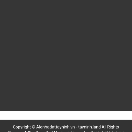
Google maps
Liên hệ
LIÊN HỆ HỢP TÁC
Copyright © Alonhadattayninh.vn - tayninh.land All Rights