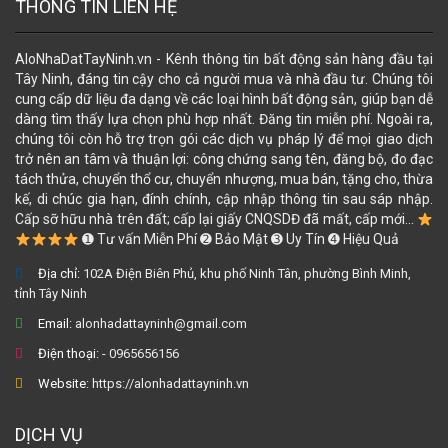
THÔNG TIN LIÊN HỆ
AloNhaDatTayNinh.vn - Kênh thông tin bất động sản hàng đầu tại
Tây Ninh, đáng tin cậy cho cả người mua và nhà đầu tư. Chúng tôi
cung cấp dữ liệu đa dạng về các loại hình bất động sản, giúp bạn dễ
dàng tìm thấy lựa chọn phù hợp nhất. Đăng tin miễn phí. Ngoài ra,
chúng tôi còn hỗ trợ trọn gói các dịch vụ pháp lý để mọi giao dịch
trở nên an tâm và thuận lợi: công chứng sang tên, đăng bộ, đo đạc
tách thửa, chuyển thổ cư, chuyển nhượng, mua bán, tặng cho, thừa
kế, di chúc gia hạn, đính chính, cập nhập thông tin sau sáp nhập.
Cấp sỡ hữu nhà trên đất; cấp lại giấy CNQSDĐ đã mất, cấp mới...
➊ Tư vấn Miễn Phí ➋ Bảo Mật ➌ Uy Tín ➍ Hiệu Quả
Địa chỉ:
102A Điện Biên Phủ, khu phố Ninh Tân, phường Bình Minh,
tỉnh Tây Ninh
Email:
alonhadattayninh@gmail.com
Điện thoại:
- 0965656156
Website:
https://alonhadattayninh.vn
DỊCH VỤ