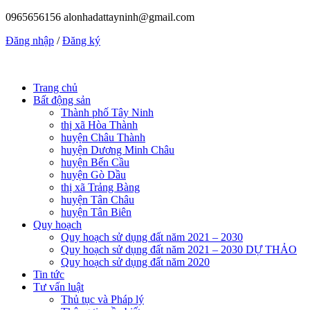
0965656156
alonhadattayninh@gmail.com
Đăng nhập
/
Đăng ký
Trang chủ
Bất động sản
Thành phố Tây Ninh
thị xã Hòa Thành
huyện Châu Thành
huyện Dương Minh Châu
huyện Bến Cầu
huyện Gò Dầu
thị xã Trảng Bàng
huyện Tân Châu
huyện Tân Biên
Quy hoạch
Quy hoạch sử dụng đất năm 2021 – 2030
Quy hoạch sử dụng đất năm 2021 – 2030 DỰ THẢO
Quy hoạch sử dụng đất năm 2020
Tin tức
Tư vấn luật
Thủ tục và Pháp lý