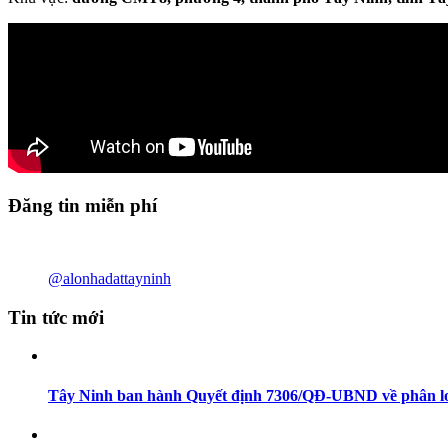
Đăng tin miễn phí
@alonhadattayninh
Tin tức mới
Tây Ninh ban hành Quyết định 7306/QĐ-UBND về phân loạ