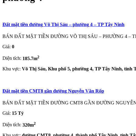
Đất mặt tiền đường Võ Thị Sáu – phường 4 – TP Tây Ninh
BÁN ĐẤT MẶT TIỀN ĐƯỜNG VÕ THỊ SÁU – PHƯỜNG 4 – TP TÂY NI
Giá:
0
2
Diện tích:
185.7m
Khu vực:
Võ Thị Sáu, Khu phố 5, phường 4, TP Tây Ninh, tỉnh 
Đất mặt tiền CMT8 gần đường Nguyễn Văn Rốp
BÁN ĐẤT MẶT TIỀN ĐƯỜNG CMT8 GẦN ĐƯỜNG NGUYỄN VĂN RỐP Đ
Giá:
15 Tỷ
2
Diện tích:
320m
Khu vực:
đường CMT8, phường 4, thành phố Tây Ninh, tỉnh Tâ