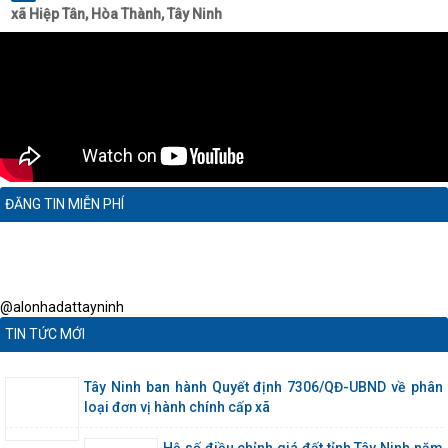
xã Hiệp Tân, Hòa Thành, Tây Ninh
ĐĂNG TIN MIỄN PHÍ
@alonhadattayninh
TIN TỨC MỚI
Tây Ninh ban hành Quyết định 7306/QĐ-UBND về phân
loại đơn vị hành chính cấp xã
Hệ số điều chỉnh giá đất tỉnh Tây Ninh năm