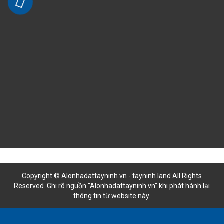
LIÊN HỆ HỢP TÁC
Copyright © Alonhadattayninh.vn - tayninh.land All Rights
Reserved. Ghi rõ nguồn "Alonhadattayninh.vn" khi phát hành lại
thông tin từ website này.
Đăng là bán - Tìm là thấy