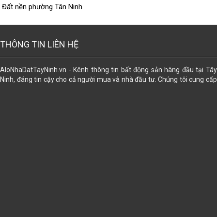
Đất nền phường Tân Ninh
THÔNG TIN LIÊN HỆ
AloNhaDatTayNinh.vn - Kênh thông tin bất động sản hàng đầu tại Tây
Ninh, đáng tin cậy cho cả người mua và nhà đầu tư. Chúng tôi cung cấp
dữ liệu đa dạng về các loại hình bất động sản, giúp bạn dễ dàng tìm thấy
lựa chọn phù hợp nhất. Đăng tin miễn phí. Ngoài ra, chúng tôi còn hỗ trợ
trọn gói các dịch vụ pháp lý để mọi giao dịch trở nên an tâm và thuận lợi:
công chứng sang tên, đăng bộ, đo đạc tách thửa, chuyển thổ cư, chuyển
nhượng, mua bán, tặng cho, thừa kế, di chúc gia hạn, đính chính, cập
nhập thông tin sau sáp nhập. Cấp sỡ hữu nhà trên đất; cấp lại giấy
CNQSDĐ đã mất, cấp mới...
➊ Tư vấn Miễn Phí ➋ Bảo Mậ
➌ Uy Tín ➍ Hiệu Quả
Địa chỉ:
102A Điện Biên Phủ, khu phố Ninh Tân, phường Bình Minh, tỉnh Tây Ninh
Email:
alonhadattayninh@gmail.com
Điện thoại:
- 0965656156