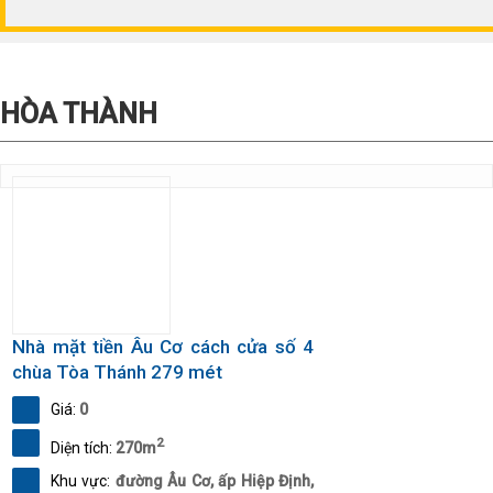
HÒA THÀNH
Nhà mặt tiền Âu Cơ cách cửa số 4
chùa Tòa Thánh 279 mét
Giá:
0
2
Diện tích:
270m
Khu vực:
đường Âu Cơ, ấp Hiệp Định,