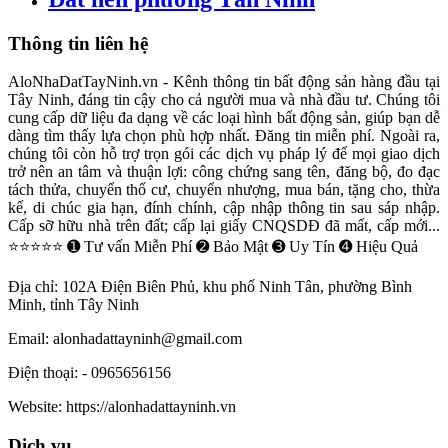
Thông tin liên hệ
AloNhaDatTayNinh.vn - Kênh thông tin bất động sản hàng đầu tại
Tây Ninh, đáng tin cậy cho cả người mua và nhà đầu tư. Chúng tôi
cung cấp dữ liệu đa dạng về các loại hình bất động sản, giúp bạn dễ
dàng tìm thấy lựa chọn phù hợp nhất. Đăng tin miễn phí. Ngoài ra,
chúng tôi còn hỗ trợ trọn gói các dịch vụ pháp lý để mọi giao dịch
trở nên an tâm và thuận lợi: công chứng sang tên, đăng bộ, đo đạc
tách thửa, chuyển thổ cư, chuyển nhượng, mua bán, tặng cho, thừa
kế, di chúc gia hạn, đính chính, cập nhập thông tin sau sáp nhập.
Cấp sỡ hữu nhà trên đất; cấp lại giấy CNQSDĐ đã mất, cấp mới...
⭐⭐⭐⭐⭐ ➊ Tư vấn Miễn Phí ➋ Bảo Mật ➌ Uy Tín ➍ Hiệu Quả
Địa chỉ:
102A Điện Biên Phủ, khu phố Ninh Tân, phường Bình
Minh, tỉnh Tây Ninh
Email:
alonhadattayninh@gmail.com
Điện thoại:
- 0965656156
Website:
https://alonhadattayninh.vn
Dịch vụ