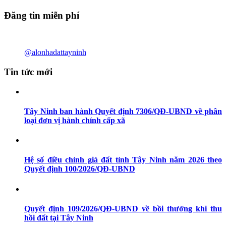
Đăng tin miễn phí
@alonhadattayninh
Tin tức mới
Tây Ninh ban hành Quyết định 7306/QĐ-UBND về phân
loại đơn vị hành chính cấp xã
Hệ số điều chỉnh giá đất tỉnh Tây Ninh năm 2026 theo
Quyết định 100/2026/QĐ-UBND
Quyết định 109/2026/QĐ-UBND về bồi thường khi thu
hồi đất tại Tây Ninh