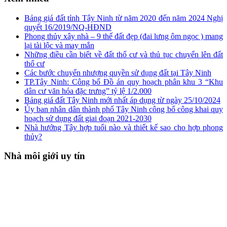
Bảng giá đất tỉnh Tây Ninh từ năm 2020 đến năm 2024 Nghị
quyết 16/2019/NQ-HĐND
Phong thủy xây nhà – 9 thế đất đẹp (đai lưng ôm ngọc ) mang
lại tài lộc và may mắn
Những điều cần biết về đất thổ cư và thủ tục chuyển lên đất
thổ cư
Các bước chuyển nhượng quyền sử dụng đất tại Tây Ninh
TP.Tây Ninh: Công bố Đồ án quy hoạch phân khu 3 “Khu
dân cư văn hóa đặc trưng” tỷ lệ 1/2.000
Bảng giá đất Tây Ninh mới nhất áp dụng từ ngày 25/10/2024
Ủy ban nhân dân thành phố Tây Ninh công bố công khai quy
hoạch sử dụng đất giai đoạn 2021-2030
Nhà hướng Tây hợp tuổi nào và thiết kế sao cho hợp phong
thủy?
Nhà môi giới uy tín