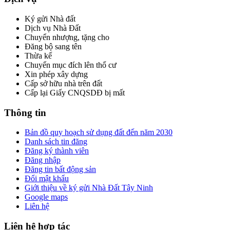
Ký gửi Nhà đất
Dịch vụ Nhà Đất
Chuyển nhượng, tặng cho
Đăng bộ sang tên
Thừa kế
Chuyển mục đích lên thổ cư
Xin phép xây dựng
Cấp sở hữu nhà trên đất
Cấp lại Giấy CNQSDĐ bị mất
Thông tin
Bản đồ quy hoạch sử dụng đất đến năm 2030
Danh sách tin đăng
Đăng ký thành viên
Đăng nhập
Đăng tin bất động sản
Đổi mật khẩu
Giới thiệu về ký gửi Nhà Đất Tây Ninh
Google maps
Liên hệ
Liên hệ hợp tác