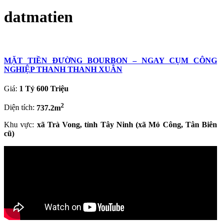
datmatien
MẶT TIỀN ĐƯỜNG BOURBON – NGAY CỤM CÔNG
NGHIỆP THANH THANH XUÂN
Giá:
1 Tỷ 600 Triệu
2
Diện tích:
737.2m
Khu vực:
xã Trà Vong, tỉnh Tây Ninh (xã Mỏ Công, Tân Biên
cũ)