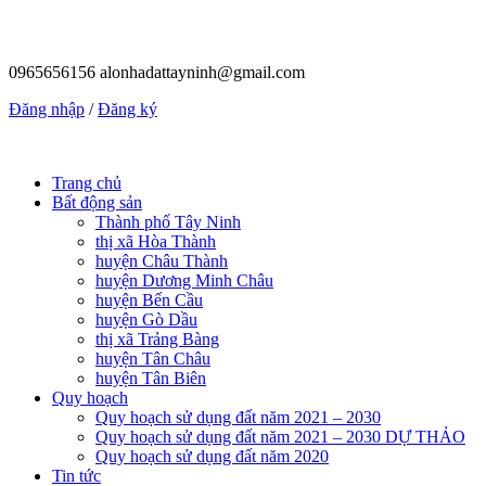
0965656156
alonhadattayninh@gmail.com
Đăng nhập
/
Đăng ký
Trang chủ
Bất động sản
Thành phố Tây Ninh
thị xã Hòa Thành
huyện Châu Thành
huyện Dương Minh Châu
huyện Bến Cầu
huyện Gò Dầu
thị xã Trảng Bàng
huyện Tân Châu
huyện Tân Biên
Quy hoạch
Quy hoạch sử dụng đất năm 2021 – 2030
Quy hoạch sử dụng đất năm 2021 – 2030 DỰ THẢO
Quy hoạch sử dụng đất năm 2020
Tin tức