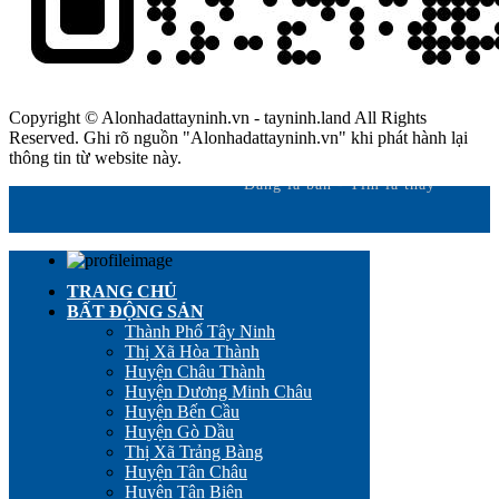
Copyright © Alonhadattayninh.vn - tayninh.land All Rights
Reserved. Ghi rõ nguồn "Alonhadattayninh.vn" khi phát hành lại
thông tin từ website này.
Đăng là bán - Tìm là thấy
TRANG CHỦ
BẤT ĐỘNG SẢN
Thành Phố Tây Ninh
Thị Xã Hòa Thành
Huyện Châu Thành
Huyện Dương Minh Châu
Huyện Bến Cầu
Huyện Gò Dầu
Thị Xã Trảng Bàng
Huyện Tân Châu
Huyện Tân Biên