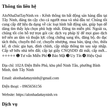
Thông tin liên hệ
AloNhaDatTayNinh.vn - Kênh thông tin bất động sản hàng đầu tại
Tây Ninh, đáng tin cậy cho cả người mua và nhà đầu tư. Chúng tôi
cung cấp dữ liệu đa dạng về các loại hình bất động sản, giúp bạn dễ
dàng tìm thấy lựa chọn phù hợp nhất. Đăng tin miễn phí. Ngoài ra,
chúng tôi còn hỗ trợ trọn gói các dịch vụ pháp lý để mọi giao dịch
trở nên an tâm và thuận lợi: công chứng sang tên, đăng bộ, đo đạc
tách thửa, chuyển thổ cư, chuyển nhượng, mua bán, tặng cho, thừa
kế, di chúc gia hạn, đính chính, cập nhập thông tin sau sáp nhập.
Cấp sỡ hữu nhà trên đất; cấp lại giấy CNQSDĐ đã mất, cấp mới...
⭐⭐⭐⭐⭐ ➊ Tư vấn Miễn Phí ➋ Bảo Mật ➌ Uy Tín ➍ Hiệu Quả
Địa chỉ:
102A Điện Biên Phủ, khu phố Ninh Tân, phường Bình
Minh, tỉnh Tây Ninh
Email:
alonhadattayninh@gmail.com
Điện thoại:
- 0965656156
Website:
https://alonhadattayninh.vn
Dịch vụ