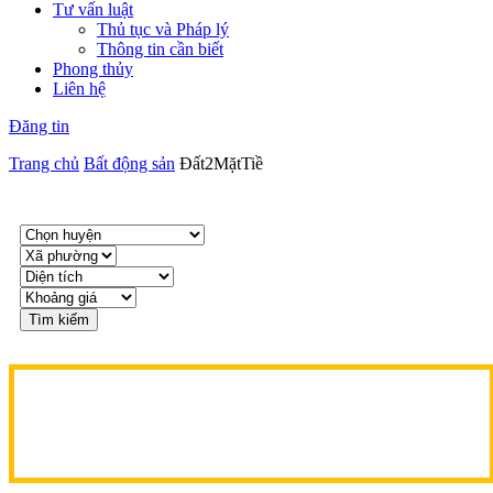
Tư vấn luật
Thủ tục và Pháp lý
Thông tin cần biết
Phong thủy
Liên hệ
Đăng tin
Trang chủ
Bất động sản
Đất2MặtTiề
Tìm kiếm