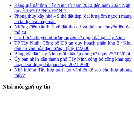
Bảng giá đất tỉnh Tây Ninh từ năm 2020 đến năm 2024 Nghị
quyết 16/2019/NQ-HĐND
Phong thủy xây nhà – 9 thế đất đẹp (đai lưng ôm ngọc ) mang
lại tài lộc và may mắn
Những điều cần biết về đất thổ cư và thủ tục chuyển lên đất
thổ cư
Các bước chuyển nhượng quyền sử dụng đất tại Tây Ninh
TP.Tây Ninh: Công bố Đồ án quy hoạch phân khu 3 “Khu
dân cư văn hóa đặc trưng” tỷ lệ 1/2.000
Bảng giá đất Tây Ninh mới nhất áp dụng từ ngày 25/10/2024
Ủy ban nhân dân thành phố Tây Ninh công bố công khai quy
hoạch sử dụng đất giai đoạn 2021-2030
Nhà hướng Tây hợp tuổi nào và thiết kế sao cho hợp phong
thủy?
Nhà môi giới uy tín