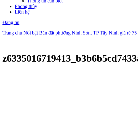
Thông tin cần biết
Phong thủy
Liên hệ
Đăng tin
Trang chủ
Nổi bật
Bán đất phường Ninh Sơn, TP Tây Ninh giá rẻ 75 
z6335016719413_b3b6b5cd7433