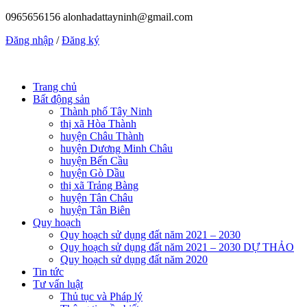
0965656156
alonhadattayninh@gmail.com
Đăng nhập
/
Đăng ký
Trang chủ
Bất động sản
Thành phố Tây Ninh
thị xã Hòa Thành
huyện Châu Thành
huyện Dương Minh Châu
huyện Bến Cầu
huyện Gò Dầu
thị xã Trảng Bàng
huyện Tân Châu
huyện Tân Biên
Quy hoạch
Quy hoạch sử dụng đất năm 2021 – 2030
Quy hoạch sử dụng đất năm 2021 – 2030 DỰ THẢO
Quy hoạch sử dụng đất năm 2020
Tin tức
Tư vấn luật
Thủ tục và Pháp lý