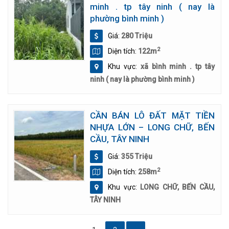
minh . tp tây ninh ( nay là
phường bình minh )
Giá:
280 Triệu
2
Diện tích:
122m
Khu vực:
xã bình minh . tp tây
ninh ( nay là phường bình minh )
CẦN BÁN LÔ ĐẤT MẶT TIỀN
NHỰA LỚN – LONG CHỮ, BẾN
CẦU, TÂY NINH
Giá:
355 Triệu
2
Diện tích:
258m
Khu vực:
LONG CHỮ, BẾN CẦU,
TÂY NINH