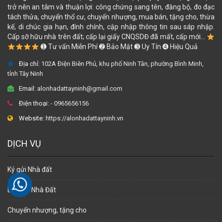
trở nên an tâm và thuận lợi: công chứng sang tên, đăng bộ, đo đạc
tách thửa, chuyển thổ cư, chuyển nhượng, mua bán, tặng cho, thừa
kế, di chúc gia hạn, đính chính, cập nhập thông tin sau sáp nhập.
Cấp sỡ hữu nhà trên đất; cấp lại giấy CNQSDĐ đã mất, cấp mới...
➊ Tư vấn Miễn Phí ➋ Bảo Mật ➌ Uy Tín ➍ Hiệu Quả
Địa chỉ:
102A Điện Biên Phủ, khu phố Ninh Tân, phường Bình Minh,
tỉnh Tây Ninh
Email:
alonhadattayninh@gmail.com
Điện thoại:
- 0965656156
Website:
https://alonhadattayninh.vn
DỊCH VỤ
Ký gửi Nhà đất
Dịch vụ Nhà Đất
Chuyển nhượng, tặng cho