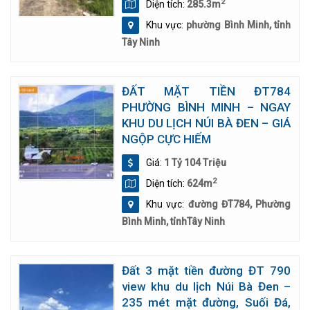
2
Diện tích:
285.3m
Khu vực:
phường Bình Minh, tỉnh
Tây Ninh
ĐẤT MẶT TIỀN ĐT784
PHƯỜNG BÌNH MINH – NGAY
KHU DU LỊCH NÚI BÀ ĐEN – GIÁ
NGỘP CỰC HIẾM
Giá:
1 Tỷ 104 Triệu
2
Diện tích:
624m
Khu vực:
đường ĐT784, Phường
Bình Minh, tỉnhTây Ninh
Đất 3 mặt tiền đường ĐT 790
view khu du lịch Núi Bà Đen –
235 mét mặt đường, Suối Đá,