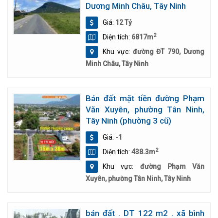
Dương Minh Châu, Tây Ninh
Giá:
12 Tỷ
2
Diện tích:
6817m
Khu vực:
đường ĐT 790, Dương
Minh Châu, Tây Ninh
Bán đất mặt tiền đường Phạm
Văn Xuyên, phường Tân Ninh,
Tây Ninh (phường 3 cũ)
Giá:
-1
2
Diện tích:
438.3m
Khu vực:
đường Phạm Văn
Xuyên, phường Tân Ninh, Tây Ninh
bán đất . DT 122 m2 . xã bình