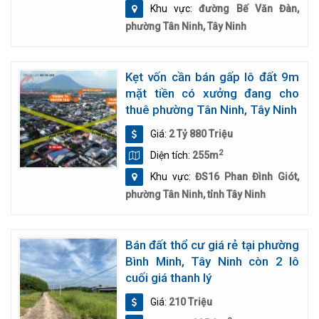
Khu vực:
đường Bế Văn Đàn,
phường Tân Ninh, Tây Ninh
Kẹt vốn cần bán gấp lô đất 9m
mặt tiền có xưởng đang cho
thuê phường Tân Ninh, Tây Ninh
Giá:
2 Tỷ 880 Triệu
2
Diện tích:
255m
Khu vực:
ĐS16 Phan Đình Giót,
phường Tân Ninh, tỉnh Tây Ninh
Bán đất thổ cư giá rẻ tại phường
Bình Minh, Tây Ninh còn 2 lô
cuối giá thanh lý
Giá:
210 Triệu