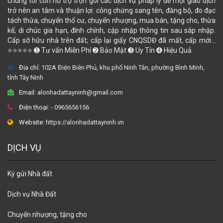
chúng tôi còn hỗ trợ trọn gói các dịch vụ pháp lý để mọi giao dịch
trở nên an tâm và thuận lợi: công chứng sang tên, đăng bộ, đo đạc
tách thửa, chuyển thổ cư, chuyển nhượng, mua bán, tặng cho, thừa
kế, di chúc gia hạn, đính chính, cập nhập thông tin sau sáp nhập.
Cấp sỡ hữu nhà trên đất; cấp lại giấy CNQSDĐ đã mất, cấp mới...
⭐⭐⭐⭐⭐ ➊ Tư vấn Miễn Phí ➋ Bảo Mật ➌ Uy Tín ➍ Hiệu Quả
Địa chỉ:
102A Điện Biên Phủ, khu phố Ninh Tân, phường Bình Minh,
tỉnh Tây Ninh
Email:
alonhadattayninh@gmail.com
Điện thoại:
- 0965656156
Website:
https://alonhadattayninh.vn
DỊCH VỤ
Ký gửi Nhà đất
Dịch vụ Nhà Đất
Chuyển nhượng, tặng cho