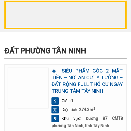
ĐẤT PHƯỜNG TÂN NINH
🔥 SIÊU PHẨM GÓC 2 MẶT
TIỀN – NƠI AN CƯ LÝ TƯỞNG –
ĐẤT RỘNG FULL THỔ CƯ NGAY
TRUNG TÂM TÂY NINH
Giá:
-1
2
Diện tích:
274.3m
Khu vực:
Đường 87 CMT8
phường Tân Ninh, tỉnh Tây Ninh