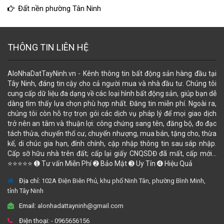
Đất nền phường Tân Ninh
THÔNG TIN LIÊN HỆ
AloNhaDatTayNinh.vn - Kênh thông tin bất động sản hàng đầu tại
Tây Ninh, đáng tin cậy cho cả người mua và nhà đầu tư. Chúng tôi
cung cấp dữ liệu đa dạng về các loại hình bất động sản, giúp bạn dễ
dàng tìm thấy lựa chọn phù hợp nhất. Đăng tin miễn phí. Ngoài ra,
chúng tôi còn hỗ trợ trọn gói các dịch vụ pháp lý để mọi giao dịch
trở nên an tâm và thuận lợi: công chứng sang tên, đăng bộ, đo đạc
tách thửa, chuyển thổ cư, chuyển nhượng, mua bán, tặng cho, thừa
kế, di chúc gia hạn, đính chính, cập nhập thông tin sau sáp nhập.
Cấp sỡ hữu nhà trên đất; cấp lại giấy CNQSDĐ đã mất, cấp mới...
⭐⭐⭐⭐⭐ ➊ Tư vấn Miễn Phí ➋ Bảo Mật ➌ Uy Tín ➍ Hiệu Quả
Địa chỉ:
102A Điện Biên Phủ, khu phố Ninh Tân, phường Bình Minh,
tỉnh Tây Ninh
Email:
alonhadattayninh@gmail.com
Điện thoại:
- 0965656156