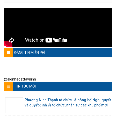
ĐĂNG TIN MIỄN PHÍ
@alonhadattayninh
TIN TỨC MỚI
Phường Ninh Thạnh tổ chức Lễ công bố Nghị quyết
và quyết định về tổ chức, nhân sự các khu phố mới