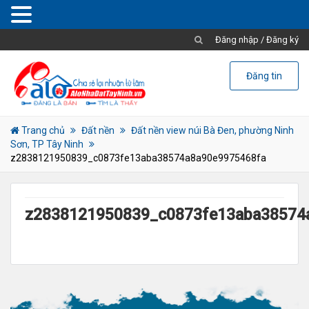
Đăng nhập
/
Đăng ký
Đăng tin
Trang chủ
Đất nền
Đất nền view núi Bà Đen, phường Ninh
Sơn, TP Tây Ninh
z2838121950839_c0873fe13aba38574a8a90e9975468fa
z2838121950839_c0873fe13aba38574