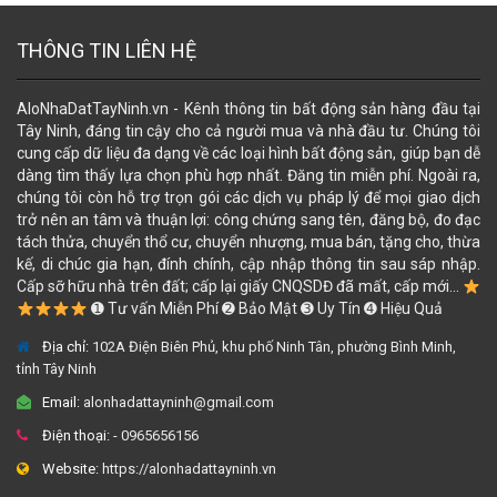
THÔNG TIN LIÊN HỆ
AloNhaDatTayNinh.vn - Kênh thông tin bất động sản hàng đầu tại
Tây Ninh, đáng tin cậy cho cả người mua và nhà đầu tư. Chúng tôi
cung cấp dữ liệu đa dạng về các loại hình bất động sản, giúp bạn dễ
dàng tìm thấy lựa chọn phù hợp nhất. Đăng tin miễn phí. Ngoài ra,
chúng tôi còn hỗ trợ trọn gói các dịch vụ pháp lý để mọi giao dịch
trở nên an tâm và thuận lợi: công chứng sang tên, đăng bộ, đo đạc
tách thửa, chuyển thổ cư, chuyển nhượng, mua bán, tặng cho, thừa
kế, di chúc gia hạn, đính chính, cập nhập thông tin sau sáp nhập.
Cấp sỡ hữu nhà trên đất; cấp lại giấy CNQSDĐ đã mất, cấp mới...
➊ Tư vấn Miễn Phí ➋ Bảo Mật ➌ Uy Tín ➍ Hiệu Quả
Địa chỉ:
102A Điện Biên Phủ, khu phố Ninh Tân, phường Bình Minh,
tỉnh Tây Ninh
Email:
alonhadattayninh@gmail.com
Điện thoại:
- 0965656156
Website:
https://alonhadattayninh.vn