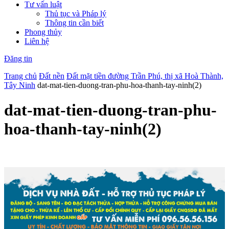
Tư vấn luật
Thủ tục và Pháp lý
Thông tin cần biết
Phong thủy
Liên hệ
Đăng tin
Trang chủ
Đất nền
Đất mặt tiền đường Trần Phú, thị xã Hoà Thành,
Tây Ninh
dat-mat-tien-duong-tran-phu-hoa-thanh-tay-ninh(2)
dat-mat-tien-duong-tran-phu-
hoa-thanh-tay-ninh(2)