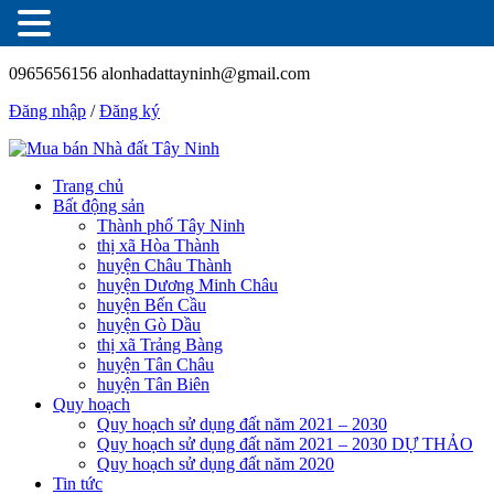
0965656156
alonhadattayninh@gmail.com
Đăng nhập
/
Đăng ký
Trang chủ
Bất động sản
Thành phố Tây Ninh
thị xã Hòa Thành
huyện Châu Thành
huyện Dương Minh Châu
huyện Bến Cầu
huyện Gò Dầu
thị xã Trảng Bàng
huyện Tân Châu
huyện Tân Biên
Quy hoạch
Quy hoạch sử dụng đất năm 2021 – 2030
Quy hoạch sử dụng đất năm 2021 – 2030 DỰ THẢO
Quy hoạch sử dụng đất năm 2020
Tin tức