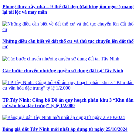
Phong thủy xây nhà – 9 thế đất đẹp (đai lưng ôm ngọc ) mang
lại tài lộc và may mắn
Những điều cần biết về đất thổ cư và thủ tục chuyển lên đất thổ
cư
Các bước chuyển nhượng quyền sử dụng đất tại Tây Ninh
TP.Tây Ninh: Công bố Đồ án quy hoạch phân khu 3 “Khu dân
cư văn hóa đặc trưng” tỷ lệ 1/2.000
Bảng giá đất Tây Ninh mới nhất áp dụng từ ngày 25/10/2024