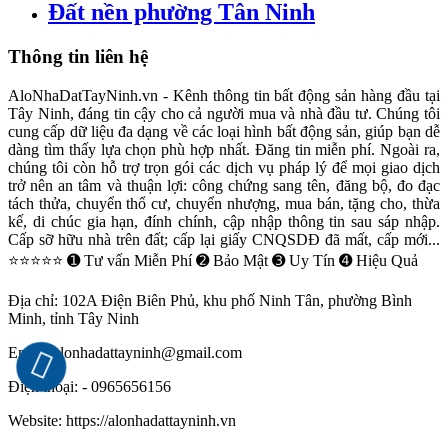
Đất nền phường Tân Ninh
Thông tin liên hệ
AloNhaDatTayNinh.vn - Kênh thông tin bất động sản hàng đầu tại
Tây Ninh, đáng tin cậy cho cả người mua và nhà đầu tư. Chúng tôi
cung cấp dữ liệu đa dạng về các loại hình bất động sản, giúp bạn dễ
dàng tìm thấy lựa chọn phù hợp nhất. Đăng tin miễn phí. Ngoài ra,
chúng tôi còn hỗ trợ trọn gói các dịch vụ pháp lý để mọi giao dịch
trở nên an tâm và thuận lợi: công chứng sang tên, đăng bộ, đo đạc
tách thửa, chuyển thổ cư, chuyển nhượng, mua bán, tặng cho, thừa
kế, di chúc gia hạn, đính chính, cập nhập thông tin sau sáp nhập.
Cấp sỡ hữu nhà trên đất; cấp lại giấy CNQSDĐ đã mất, cấp mới...
⭐⭐⭐⭐⭐ ➊ Tư vấn Miễn Phí ➋ Bảo Mật ➌ Uy Tín ➍ Hiệu Quả
Địa chỉ:
102A Điện Biên Phủ, khu phố Ninh Tân, phường Bình
Minh, tỉnh Tây Ninh
Email:
alonhadattayninh@gmail.com
Điện thoại:
- 0965656156
Website:
https://alonhadattayninh.vn