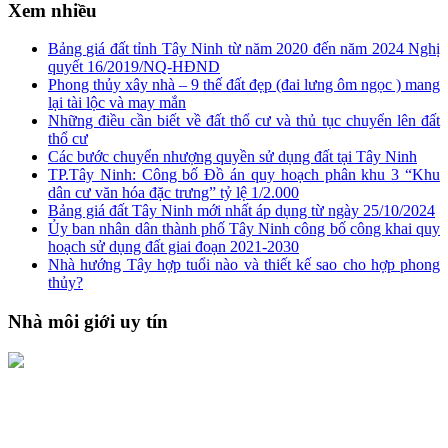
Xem nhiều
Bảng giá đất tỉnh Tây Ninh từ năm 2020 đến năm 2024 Nghị
quyết 16/2019/NQ-HĐND
Phong thủy xây nhà – 9 thế đất đẹp (đai lưng ôm ngọc ) mang
lại tài lộc và may mắn
Những điều cần biết về đất thổ cư và thủ tục chuyển lên đất
thổ cư
Các bước chuyển nhượng quyền sử dụng đất tại Tây Ninh
TP.Tây Ninh: Công bố Đồ án quy hoạch phân khu 3 “Khu
dân cư văn hóa đặc trưng” tỷ lệ 1/2.000
Bảng giá đất Tây Ninh mới nhất áp dụng từ ngày 25/10/2024
Ủy ban nhân dân thành phố Tây Ninh công bố công khai quy
hoạch sử dụng đất giai đoạn 2021-2030
Nhà hướng Tây hợp tuổi nào và thiết kế sao cho hợp phong
thủy?
Nhà môi giới uy tín