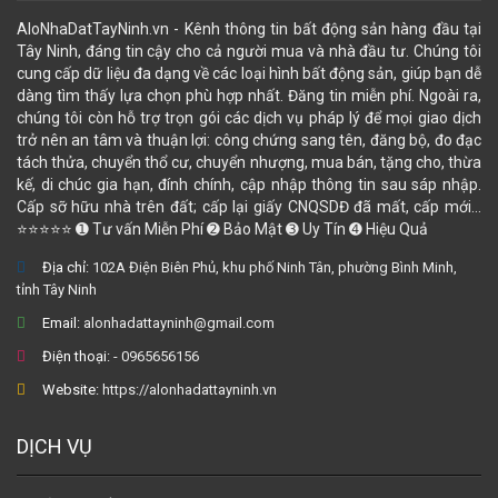
AloNhaDatTayNinh.vn - Kênh thông tin bất động sản hàng đầu tại
Tây Ninh, đáng tin cậy cho cả người mua và nhà đầu tư. Chúng tôi
cung cấp dữ liệu đa dạng về các loại hình bất động sản, giúp bạn dễ
dàng tìm thấy lựa chọn phù hợp nhất. Đăng tin miễn phí. Ngoài ra,
chúng tôi còn hỗ trợ trọn gói các dịch vụ pháp lý để mọi giao dịch
trở nên an tâm và thuận lợi: công chứng sang tên, đăng bộ, đo đạc
tách thửa, chuyển thổ cư, chuyển nhượng, mua bán, tặng cho, thừa
kế, di chúc gia hạn, đính chính, cập nhập thông tin sau sáp nhập.
Cấp sỡ hữu nhà trên đất; cấp lại giấy CNQSDĐ đã mất, cấp mới...
⭐⭐⭐⭐⭐ ➊ Tư vấn Miễn Phí ➋ Bảo Mật ➌ Uy Tín ➍ Hiệu Quả
Địa chỉ:
102A Điện Biên Phủ, khu phố Ninh Tân, phường Bình Minh,
tỉnh Tây Ninh
Email:
alonhadattayninh@gmail.com
Điện thoại:
- 0965656156
Website:
https://alonhadattayninh.vn
DỊCH VỤ