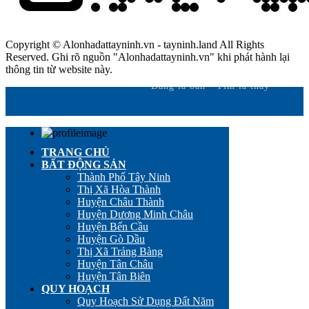
Copyright © Alonhadattayninh.vn - tayninh.land All Rights
Reserved. Ghi rõ nguồn "Alonhadattayninh.vn" khi phát hành lại
thông tin từ website này.
Đăng là bán - Tìm là thấy
TRANG CHỦ
BẤT ĐỘNG SẢN
Thành Phố Tây Ninh
Thị Xã Hòa Thành
Huyện Châu Thành
Huyện Dương Minh Châu
Huyện Bến Cầu
Huyện Gò Dầu
Thị Xã Trảng Bàng
Huyện Tân Châu
Huyện Tân Biên
QUY HOẠCH
Quy Hoạch Sử Dụng Đất Năm