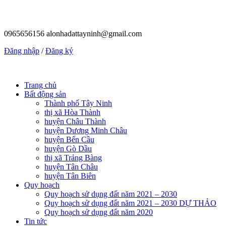
0965656156
alonhadattayninh@gmail.com
Đăng nhập
/
Đăng ký
Trang chủ
Bất động sản
Thành phố Tây Ninh
thị xã Hòa Thành
huyện Châu Thành
huyện Dương Minh Châu
huyện Bến Cầu
huyện Gò Dầu
thị xã Trảng Bàng
huyện Tân Châu
huyện Tân Biên
Quy hoạch
Quy hoạch sử dụng đất năm 2021 – 2030
Quy hoạch sử dụng đất năm 2021 – 2030 DỰ THẢO
Quy hoạch sử dụng đất năm 2020
Tin tức