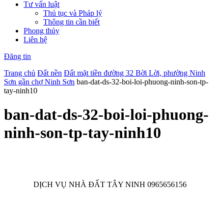
Tư vấn luật
Thủ tục và Pháp lý
Thông tin cần biết
Phong thủy
Liên hệ
Đăng tin
Trang chủ
Đất nền
Đất mặt tiền đường 32 Bời Lời, phường Ninh
Sơn gần chợ Ninh Sơn
ban-dat-ds-32-boi-loi-phuong-ninh-son-tp-
tay-ninh10
ban-dat-ds-32-boi-loi-phuong-
ninh-son-tp-tay-ninh10
DỊCH VỤ NHÀ ĐẤT TÂY NINH 0965656156