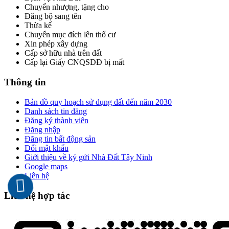
Chuyển nhượng, tặng cho
Đăng bộ sang tên
Thừa kế
Chuyển mục đích lên thổ cư
Xin phép xây dựng
Cấp sở hữu nhà trên đất
Cấp lại Giấy CNQSDĐ bị mất
Thông tin
Bản đồ quy hoạch sử dụng đất đến năm 2030
Danh sách tin đăng
Đăng ký thành viên
Đăng nhập
Đăng tin bất động sản
Đổi mật khẩu
Giới thiệu về ký gửi Nhà Đất Tây Ninh
Google maps
Liên hệ
Liên hệ hợp tác