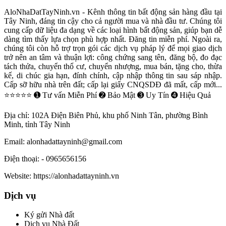
AloNhaDatTayNinh.vn - Kênh thông tin bất động sản hàng đầu tại
Tây Ninh, đáng tin cậy cho cả người mua và nhà đầu tư. Chúng tôi
cung cấp dữ liệu đa dạng về các loại hình bất động sản, giúp bạn dễ
dàng tìm thấy lựa chọn phù hợp nhất. Đăng tin miễn phí. Ngoài ra,
chúng tôi còn hỗ trợ trọn gói các dịch vụ pháp lý để mọi giao dịch
trở nên an tâm và thuận lợi: công chứng sang tên, đăng bộ, đo đạc
tách thửa, chuyển thổ cư, chuyển nhượng, mua bán, tặng cho, thừa
kế, di chúc gia hạn, đính chính, cập nhập thông tin sau sáp nhập.
Cấp sỡ hữu nhà trên đất; cấp lại giấy CNQSDĐ đã mất, cấp mới...
⭐⭐⭐⭐⭐ ➊ Tư vấn Miễn Phí ➋ Bảo Mật ➌ Uy Tín ➍ Hiệu Quả
Địa chỉ:
102A Điện Biên Phủ, khu phố Ninh Tân, phường Bình
Minh, tỉnh Tây Ninh
Email:
alonhadattayninh@gmail.com
Điện thoại:
- 0965656156
Website:
https://alonhadattayninh.vn
Dịch vụ
Ký gửi Nhà đất
Dịch vụ Nhà Đất