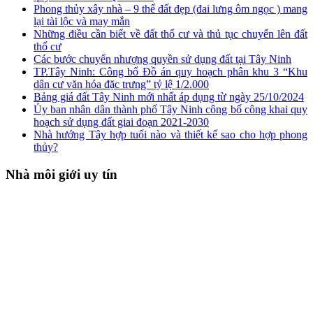
Phong thủy xây nhà – 9 thế đất đẹp (đai lưng ôm ngọc ) mang
lại tài lộc và may mắn
Những điều cần biết về đất thổ cư và thủ tục chuyển lên đất
thổ cư
Các bước chuyển nhượng quyền sử dụng đất tại Tây Ninh
TP.Tây Ninh: Công bố Đồ án quy hoạch phân khu 3 “Khu
dân cư văn hóa đặc trưng” tỷ lệ 1/2.000
Bảng giá đất Tây Ninh mới nhất áp dụng từ ngày 25/10/2024
Ủy ban nhân dân thành phố Tây Ninh công bố công khai quy
hoạch sử dụng đất giai đoạn 2021-2030
Nhà hướng Tây hợp tuổi nào và thiết kế sao cho hợp phong
thủy?
Nhà môi giới uy tín