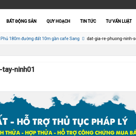
BẤT ĐỘNG SẢN
QUY HOẠCH
TIN TỨC
TƯ VẤN LUẬT
n Phủ 180m đường đất 10m gần cafe Sang
dat-gia-re-phuong-ninh-s
-tay-ninh01