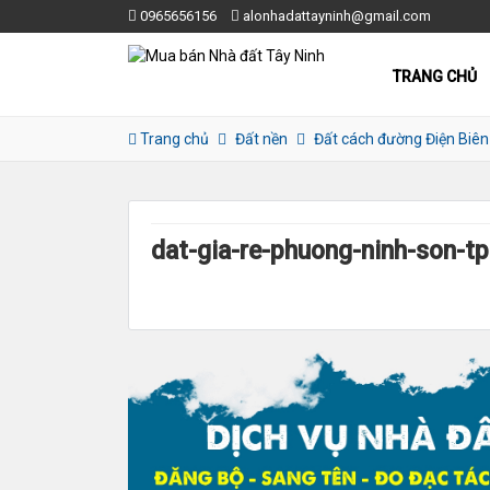
0965656156
alonhadattayninh@gmail.com
TRANG CHỦ
Trang chủ
Đất nền
Đất cách đường Điện Biê
dat-gia-re-phuong-ninh-son-tp