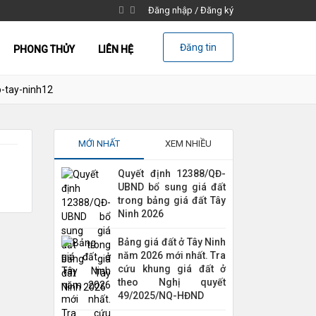
Đăng nhập
/
Đăng ký
Đăng tin
PHONG THỦY
LIÊN HỆ
p-tay-ninh12
MỚI NHẤT
XEM NHIỀU
Quyết định 12388/QĐ-
UBND bổ sung giá đất
trong bảng giá đất Tây
Ninh 2026
Bảng giá đất ở Tây Ninh
năm 2026 mới nhất. Tra
cứu khung giá đất ở
theo Nghị quyết
49/2025/NQ-HĐND