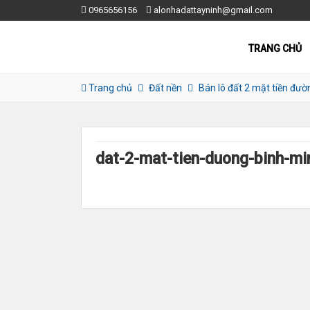
0965656156
alonhadattayninh@gmail.com
TRANG CHỦ
Trang chủ
Đất nền
Bán lô đất 2 mặt tiền đườ
dat-2-mat-tien-duong-binh-mi