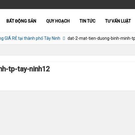
BẤT ĐỘNG SẢN
QUY HOẠCH
TIN TỨC
TƯ VẤN LUẬT
ng GIÁ RẺ tại thành phố Tây Ninh
dat-2-mat-tien-duong-binh-minh-t
nh-tp-tay-ninh12