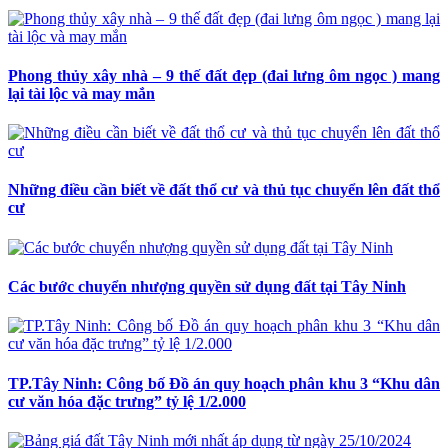
Phong thủy xây nhà – 9 thế đất đẹp (đai lưng ôm ngọc ) mang
lại tài lộc và may mắn
Những điều cần biết về đất thổ cư và thủ tục chuyển lên đất thổ
cư
Các bước chuyển nhượng quyền sử dụng đất tại Tây Ninh
TP.Tây Ninh: Công bố Đồ án quy hoạch phân khu 3 “Khu dân
cư văn hóa đặc trưng” tỷ lệ 1/2.000