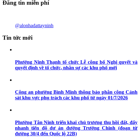
Đăng tin miễn phí
@alonhadattayninh
Tin tức mới
Phường Ninh Thạnh tổ chức Lễ công bố Nghị quyết và
quyết định về tổ chức, nhân sự các khu phố mới
Công an phường Bình Minh thông báo phân công Cảnh
sát khu vực phụ trách các khu phố từ ngày 01/7/2026
Phường Tân Ninh triển khai chủ trương thu hồi đất, đẩy
nhanh tiến độ dự án đường Trường Chinh (đoạn từ
đường 30/4 đến Quốc lộ 22B)