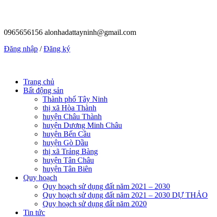
0965656156
alonhadattayninh@gmail.com
Đăng nhập
/
Đăng ký
Trang chủ
Bất động sản
Thành phố Tây Ninh
thị xã Hòa Thành
huyện Châu Thành
huyện Dương Minh Châu
huyện Bến Cầu
huyện Gò Dầu
thị xã Trảng Bàng
huyện Tân Châu
huyện Tân Biên
Quy hoạch
Quy hoạch sử dụng đất năm 2021 – 2030
Quy hoạch sử dụng đất năm 2021 – 2030 DỰ THẢO
Quy hoạch sử dụng đất năm 2020
Tin tức