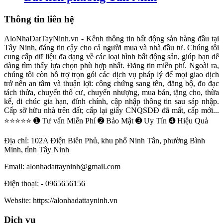
Thông tin liên hệ
AloNhaDatTayNinh.vn - Kênh thông tin bất động sản hàng đầu tại
Tây Ninh, đáng tin cậy cho cả người mua và nhà đầu tư. Chúng tôi
cung cấp dữ liệu đa dạng về các loại hình bất động sản, giúp bạn dễ
dàng tìm thấy lựa chọn phù hợp nhất. Đăng tin miễn phí. Ngoài ra,
chúng tôi còn hỗ trợ trọn gói các dịch vụ pháp lý để mọi giao dịch
trở nên an tâm và thuận lợi: công chứng sang tên, đăng bộ, đo đạc
tách thửa, chuyển thổ cư, chuyển nhượng, mua bán, tặng cho, thừa
kế, di chúc gia hạn, đính chính, cập nhập thông tin sau sáp nhập.
Cấp sỡ hữu nhà trên đất; cấp lại giấy CNQSDĐ đã mất, cấp mới...
⭐⭐⭐⭐⭐ ➊ Tư vấn Miễn Phí ➋ Bảo Mật ➌ Uy Tín ➍ Hiệu Quả
Địa chỉ:
102A Điện Biên Phủ, khu phố Ninh Tân, phường Bình
Minh, tỉnh Tây Ninh
Email:
alonhadattayninh@gmail.com
Điện thoại:
- 0965656156
Website:
https://alonhadattayninh.vn
Dịch vụ