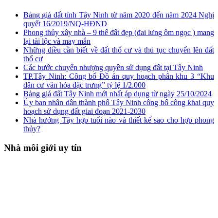
Bảng giá đất tỉnh Tây Ninh từ năm 2020 đến năm 2024 Nghị
quyết 16/2019/NQ-HĐND
Phong thủy xây nhà – 9 thế đất đẹp (đai lưng ôm ngọc ) mang
lại tài lộc và may mắn
Những điều cần biết về đất thổ cư và thủ tục chuyển lên đất
thổ cư
Các bước chuyển nhượng quyền sử dụng đất tại Tây Ninh
TP.Tây Ninh: Công bố Đồ án quy hoạch phân khu 3 “Khu
dân cư văn hóa đặc trưng” tỷ lệ 1/2.000
Bảng giá đất Tây Ninh mới nhất áp dụng từ ngày 25/10/2024
Ủy ban nhân dân thành phố Tây Ninh công bố công khai quy
hoạch sử dụng đất giai đoạn 2021-2030
Nhà hướng Tây hợp tuổi nào và thiết kế sao cho hợp phong
thủy?
Nhà môi giới uy tín