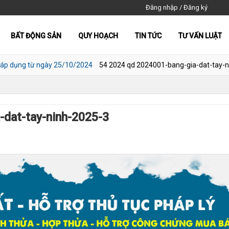
Đăng nhập
/
Đăng ký
BẤT ĐỘNG SẢN
QUY HOẠCH
TIN TỨC
TƯ VẤN LUẬT
t áp dụng từ ngày 25/10/2024
54 2024 qd 2024001-bang-gia-dat-tay-
-dat-tay-ninh-2025-3