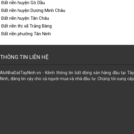
Đất nền huyện Gò Dầu
Đất nền huyện Dương Minh Châu
Đất nền huyện Tân Châu
Đất nền thị xã Trảng Bàng
Đất nền phường Tân Ninh
THÔNG TIN LIÊN HỆ
AloNhaDatTayNinh.vn - Kênh thông tin bất động sản hàng đầu tại Tây
Ninh, đáng tin cậy cho cả người mua và nhà đầu tư. Chúng tôi cung cấp
dữ liệu đa dạng về các loại hình bất động sản, giúp bạn dễ dàng tìm thấy
lựa chọn phù hợp nhất. Đăng tin miễn phí. Ngoài ra, chúng tôi còn hỗ trợ
trọn gói các dịch vụ pháp lý để mọi giao dịch trở nên an tâm và thuận lợi:
công chứng sang tên, đăng bộ, đo đạc tách thửa, chuyển thổ cư, chuyển
nhượng, mua bán, tặng cho, thừa kế, di chúc gia hạn, đính chính, cập
nhập thông tin sau sáp nhập. Cấp sỡ hữu nhà trên đất; cấp lại giấy
CNQSDĐ đã mất, cấp mới... ⭐⭐⭐⭐⭐ ➊ Tư vấn Miễn Phí ➋ Bảo Mật ➌ Uy
Tín ➍ Hiệu Quả