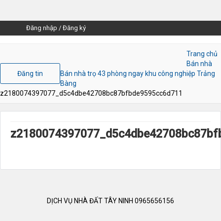
Đăng nhập
/
Đăng ký
Trang chủ
Bán nhà
Đăng tin
Bán nhà trọ 43 phòng ngay khu công nghiệp Trảng
Bàng
z2180074397077_d5c4dbe42708bc87bfbde9595cc6d711
z2180074397077_d5c4dbe42708bc87bf
DỊCH VỤ NHÀ ĐẤT TÂY NINH 0965656156